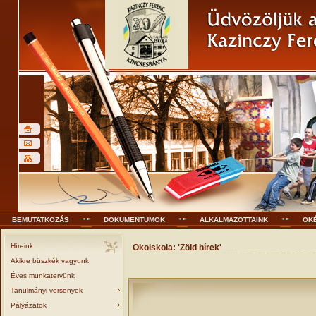
BEMUTATKOZÁS
DOKUMENTUMOK
ALKALMAZOTTAINK
OK
Híreink
Ökoiskola: 'Zöld hírek'
Akikre büszkék vagyunk
Éves munkatervünk
Tanulmányi versenyek
Pályázatok