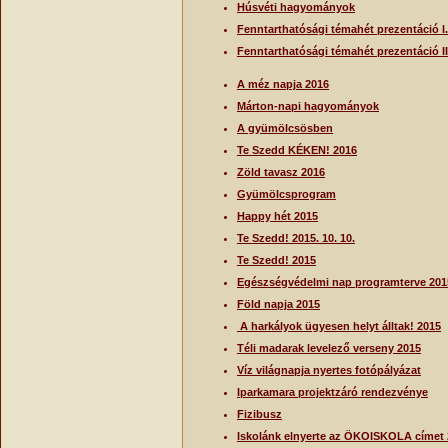
Húsvéti hagyományok
Fenntarthatósági témahét prezentáció I
Fenntarthatósági témahét prezentáció II
A méz napja 2016
Márton-napi hagyományok
A gyümölcsösben
Te Szedd KÉKEN! 2016
Zöld tavasz 2016
Gyümölcsprogram
Happy hét 2015
Te Szedd! 2015. 10. 10.
Te Szedd! 2015
Egészségvédelmi nap programterve 201
Föld napja 2015
A harkályok ügyesen helyt álltak! 2015
Téli madarak levelező verseny 2015
Víz világnapja nyertes fotópályázat
Iparkamara projektzáró rendezvénye
Fizibusz
Iskolánk elnyerte az ÖKOISKOLA címet