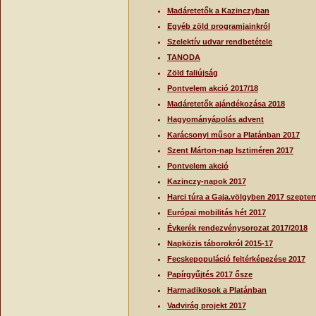
Madáretetők a Kazinczyban
Egyéb zöld programjainkról
Szelektív udvar rendbetétele
TANODA
Zöld faliújság
Pontvelem akció 2017/18
Madáretetők ajándékozása 2018
Hagyományápolás advent
Karácsonyi műsor a Platánban 2017
Szent Márton-nap Isztiméren 2017
Pontvelem akció
Kazinczy-napok 2017
Harci túra a Gaja.völgyben 2017 szepte
Európai mobilitás hét 2017
Évkerék rendezvénysorozat 2017/2018
Napközis táborokról 2015-17
Fecskepopuláció feltérképezése 2017
Papírgyűjtés 2017 ősze
Harmadikosok a Platánban
Vadvirág projekt 2017