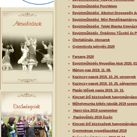
Együttműködési PontVelem
Együttműködési_Alkohol-Drogsegély A
Együttműködési_Móri Rendőrkapitánys
Együttműködési_Teleki Blanka Gimnáz
Együttműködés_Önkéntes Tűzoltó és Po
Ökofaliújság, ökosarok
Gyümölcsfa igénylés 2020
Farsang 2020
Együttműködés Nyugdíjas klub 2020. 01.
Márton-nap 2019. 11. 08.
Kazinczy-napok 2019. 10. 24. versenyek
Kazinczy-napok 2019. 10. 25. pályaorien
Platán Idősek napja 2019. 10. 15.
Kincset érő közösségek hagyományápol
Műhelymunka békés iskolák 2019 szept
Harci-túra 2019 szeptember
Papírgyűjtés 2019 őszén
Kincset érő közösségek hagyományápo
Gyermeknap nyugdíjasokkal 2019