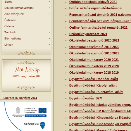
Sport
Örökös ökoiskolai oklevél 2021
Diákönkormányzatunk
Fotók, videók egyéb elérhetőségei
Alapítványunk
Fenntarthatósági témahét 2021 pályam
Érdekes
Fenntarthatósági hét 2021 pályamunka 
Galéria
Online fenntarthatósági témahét 2021
Tudástár
Szándéknyilatkozat 2021
Elérhetőség
Ökoiskolai beszámoló 2020 2021
Linkek
Ökoiskolai beszámoló 2019 2020
Ökoiskolai beszámoló 2018 2019
Ökoiskolai munkaterv 2020 2021
Ökoiskolai munkaterv 2019 2020
Ökoiskolai munkaterv 2018 2019
2026. augusztus 09.
Együttműködési_Radnóti_aláírt
Együttműködési_Károlyi_aláírt
Együttműködési_Pusztavám_aláírt
Energetikai pályázat 2014
Együttműködés_SZM
Együttműködési_Iskolagyümölcs prog
Együttműködési_FM Kormányhivatal Móri
Együttműködési_Kincsesbánya Község
Együttműködési_Kincsesbányai Polgár
Együttműködési_Magyar Vöröskereszt