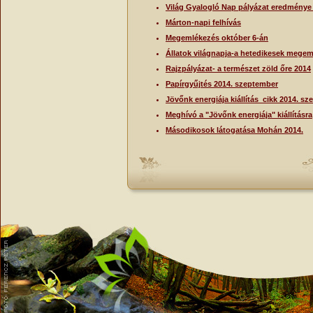
Világ Gyalogló Nap pályázat eredménye
Márton-napi felhívás
Megemlékezés október 6-án
Állatok világnapja-a hetedikesek mege
Rajzpályázat- a természet zöld őre 2014
Papírgyűjtés 2014. szeptember
Jövőnk energiája kiállítás_cikk 2014. s
Meghívó a "Jövőnk energiája" kiállításra
Másodikosok látogatása Mohán 2014.