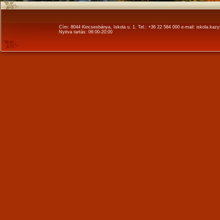
Cím: 8044 Kincsesbánya, Iskola u. 1. Tel.: +36 22 584 000 e-mail: iskola.k
Nyitva tartás: 06:00-20:00