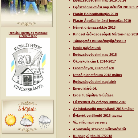
Egészségvédelmi nap 2019.05.24
Egészségnevelési nap délelőtt 2019.05.
Platán Bolondballagás 2019
Platán Ápolási Intézel locsolás 2019
Német drámaszakkör 2018
Iskolánk hivatalos facebook
Kincset érőközösségek Márton-nap 201
elérhetősége
Támogatás hulladékgyűjtéssel is
Ismét pályáztunk
Egészségvédelmi nap 2018
Ökoiskola cím I. 2014-2017
Eredmények, elismerések
Utazó planetárium 2018 május
Egészségvédelmi napjaink
Energiajárőrök
Erdei futópálya felújítása
Fűszerkert és virágos udvar 2018
Az iskolarádió munkájáról 2018 május
Évkerék vetélkedő 2018 tavasz
Víz világnapi verseny
A vadvirág szakkör működéséről
Kupakgyűjtés 2017/2018