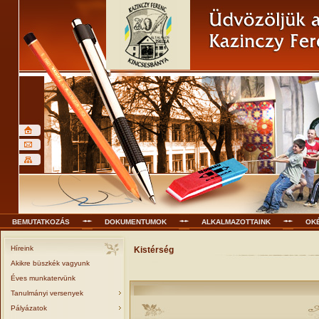
BEMUTATKOZÁS
DOKUMENTUMOK
ALKALMAZOTTAINK
OK
Híreink
Kistérség
Akikre büszkék vagyunk
Éves munkatervünk
Tanulmányi versenyek
Pályázatok