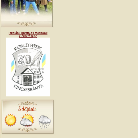
Iskolánk hivatalos facebook
elérhetősége