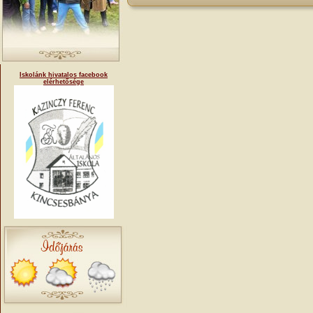
Iskolánk hivatalos facebook
elérhetősége