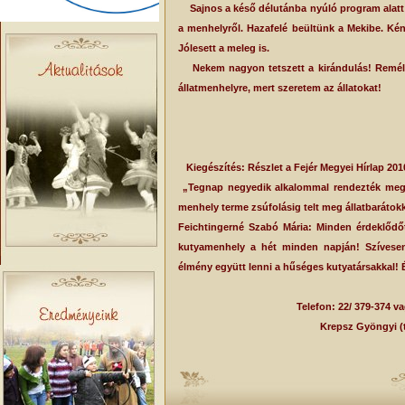
Sajnos a késő délutánba nyúló program alatt e
a menhelyről. Hazafelé beültünk a Mekibe. Kén
Jólesett a meleg is.
Nekem nagyon tetszett a kirándulás! Reméle
állatmenhelyre, mert szeretem az állatokat!
Pencz Pa
4.oszt
Kiegészítés: Részlet a Fejér Megyei Hírlap 2010
„Tegnap negyedik alkalommal rendezték meg 
menhely terme zsúfolásig telt meg állatbarátokk
Feichtingerné Szabó Mária: Minden érdeklődőt 
kutyamenhely a hét minden napján! Szívesen
élmény együtt lenni a hűséges kutyatársakkal! 
Telefon: 22/ 379-374 v
Krepsz Gyöngyi (t