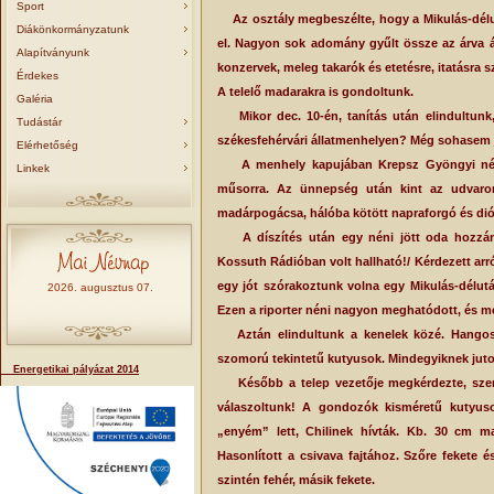
Sport
Az osztály megbeszélte, hogy a Mikulás-délu
Diákönkormányzatunk
el. Nagyon sok adomány gyűlt össze az árva ál
Alapítványunk
konzervek, meleg takarók és etetésre, itatásra 
Érdekes
A telelő madarakra is gondoltunk.
Galéria
Mikor dec. 10-én, tanítás után elindultunk,
Tudástár
székesfehérvári állatmenhelyen? Még sohasem j
Elérhetőség
A menhely kapujában Krepsz Gyöngyi néni 
Linkek
műsorra. Az ünnepség után kint az udvaron 
madárpogácsa, hálóba kötött napraforgó és dió, 
A díszítés után egy néni jött oda hozzánk m
Kossuth Rádióban volt hallható!/ Kérdezett arró
egy jót szórakoztunk volna egy Mikulás-délután
2026. augusztus 07.
Ezen a riporter néni nagyon meghatódott, és m
Aztán elindultunk a kenelek közé. Hangos 
szomorú tekintetű kutyusok. Mindegyiknek juto
Energetikai pályázat 2014
Később a telep vezetője megkérdezte, szeret
válaszoltunk! A gondozók kisméretű kutyuso
„enyém” lett, Chilinek hívták. Kb. 30 cm m
Hasonlított a csivava fajtához. Szőre fekete é
szintén fehér, másik fekete.