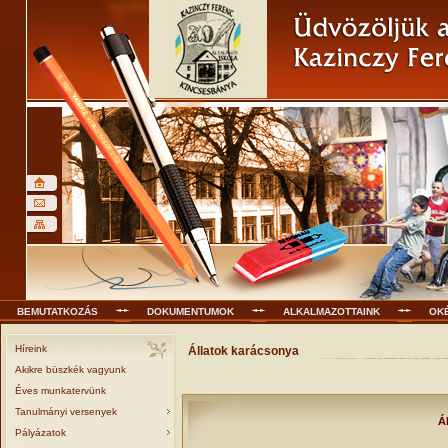
BEMUTATKOZÁS
DOKUMENTUMOK
ALKALMAZOTTAINK
OK
Híreink
Állatok karácsonya
Akikre büszkék vagyunk
Éves munkatervünk
Tanulmányi versenyek
Állato
Pályázatok